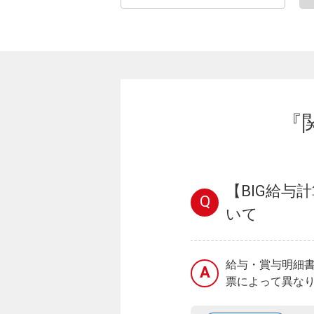
『
【BIG給与
Q
いて
給与・賞与明細
A
票によって異なり