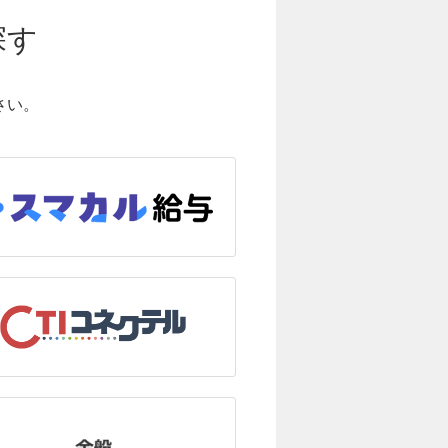
探す
さい。