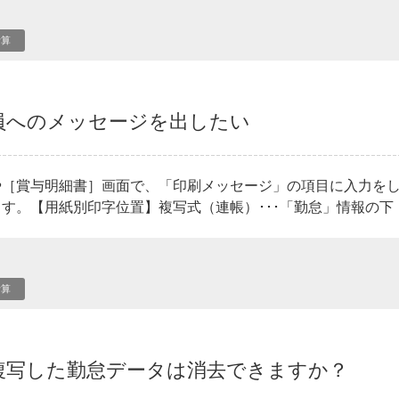
計算
員へのメッセージを出したい
や［賞与明細書］画面で、「印刷メッセージ」の項目に入力を
す。【用紙別印字位置】複写式（連帳）･･･「勤怠」情報の下（枠
計算
複写した勤怠データは消去できますか？