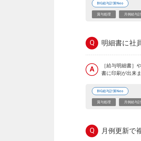
BIG給与計算Neo
賞与処理
月例給与
Q
明細書に社
［給与明細書］
A
書に印刷が出来ま
BIG給与計算Neo
賞与処理
月例給与
Q
月例更新で