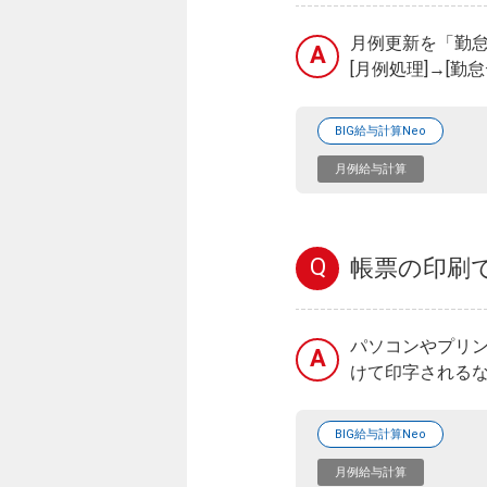
月例更新を「勤
A
[月例処理]→[勤
BIG給与計算Neo
月例給与計算
Q
帳票の印刷
パソコンやプリ
A
けて印字されるな
BIG給与計算Neo
月例給与計算