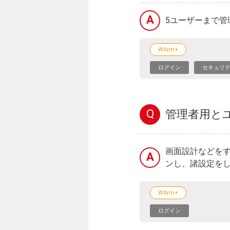
A
5ユーザーまで
WArm+
ログイン
セキュリ
Q
管理者用と
画面設計などを
A
ンし、諸設定をし
WArm+
ログイン