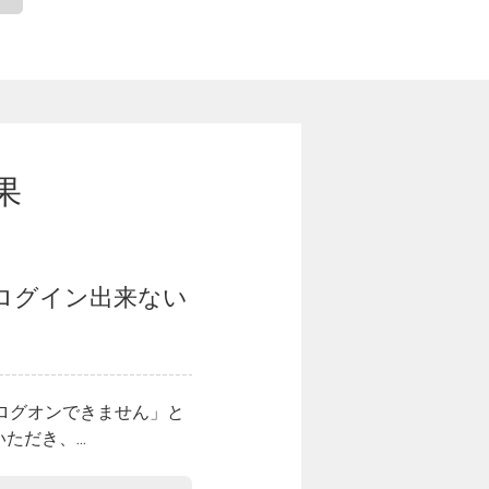
果
ログイン出来ない
、「ログオンできません」と
だき、...