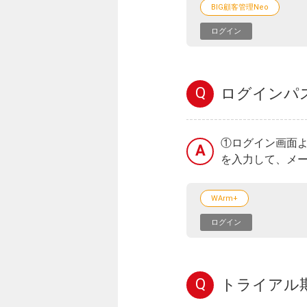
BIG顧客管理Neo
ログイン
Q
ログインパ
①ログイン画面よ
A
を入力して、メー
WArm+
ログイン
Q
トライアル