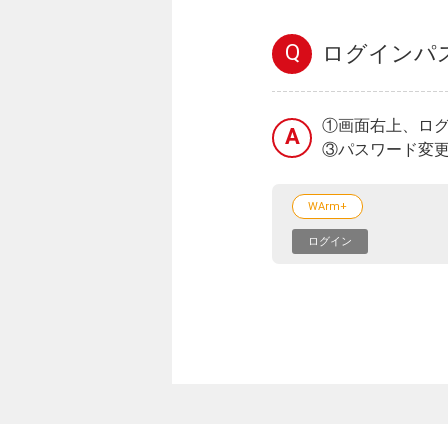
Q
ログインパ
①画面右上、ロ
A
③パスワード変
WArm+
ログイン