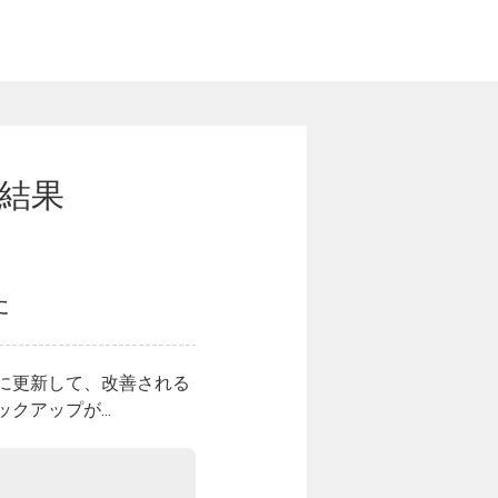
結果
た
版に更新して、改善される
アップが...