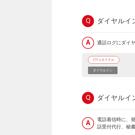
Q
ダイヤルイ
A
通話ログにダイ
CTIコネクテル
ダイヤルイン
Q
ダイヤルイ
電話着信時に、
A
話受付代行、秘書