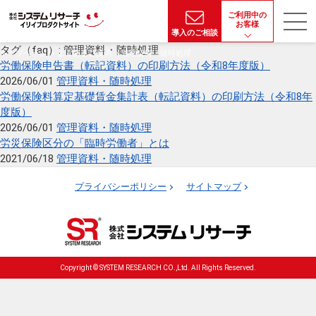
ご利用中の
お客様
導入のご相談
タグ（faq）:
管理資料・随時処理
トップページ
よくあるご質問
管理資料・随時処理
労働保険申告書（転記資料）の印刷方法（令和8年度版）
2026/06/01
管理資料・随時処理
労働保険料算定基礎賃金集計表（転記資料）の印刷方法（令和8年
度版）
2026/06/01
管理資料・随時処理
労災保険区分の「臨時労働者」とは
2021/06/18
管理資料・随時処理
プライバシーポリシー
サイトマップ
Copyright © SYSTEM RESEARCH CO.,Ltd. All Rights Reserved.