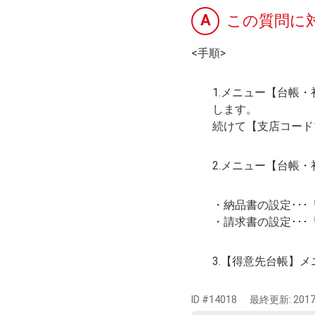
A
この質問に
<手順>
1.メニュー【台帳
します。
続けて【支店コード
2.メニュー【台帳
・納品書の設定･･
・請求書の設定･･
3.【得意先台帳】
ID #14018
最終更新:
2017