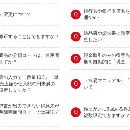
銀行名や銀行支店名を
Q
）変更について
理Neo～
納品書や請求書に印字
Q
修正することはできますか？
更したい
商品の分類コードは、運用開
現金取引のみの得意先
Q
ますか？
欄を自動的に「現金」
の入力で「数量10.5」「単
（簡易マニュアル）「
Q
、売上額や仕入額の円未満の
いて
設定しますか？
求書が出力できない得意先が
締日が月に3回ある得
Q
明細画面問合せ」では確認で
複数設定できますか？