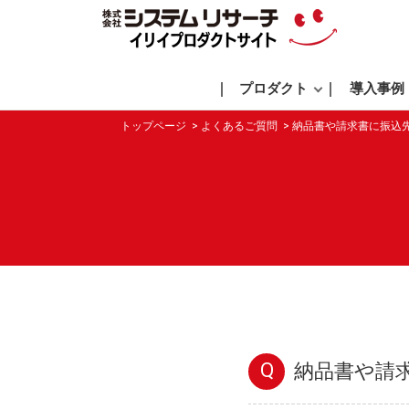
プロダクト
導入事例
トップページ
よくあるご質問
納品書や請求書に振込
Q
納品書や請