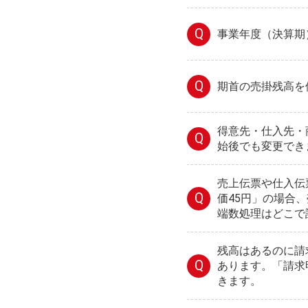
Q
事業年度（決算期
Q
期首の売掛残高を
得意先・仕入先・
Q
始後でも変更でき
売上伝票や仕入伝票
Q
価45円」の場合
端数処理はどこで
残高はあるのに請
Q
あります。「請求
きます。