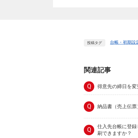
台帳・初期設
投稿タグ
関連記事
Q
得意先の締日を変
Q
納品書（売上伝票
仕入先台帳に登録
Q
刷できますか？