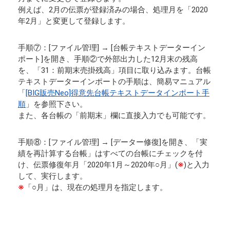
例えば、2月の伝票が登録済みの場合、処理月を「2020
年2月」と変更して登録します。
手順⑦：[ファイル管理] → [台帳テキストデーターイン
ポート]を開き、手順②で外部出力した12月末の残高
を、「31：前期末売掛残高」項目に取り込みます。台帳
テキストデーターインポートの手順は、簡易マニュアル
「
[BIG販売Neo]得意先台帳テキストデータインポート手
順
」を参照下さい。
また、各台帳の「前期末」欄に直接入力でも可能です。
手順⑧：[ファイル管理] → [データー修復]を開き、「実
績を再計算する台帳」はすべての台帳にチェックを付
け、伝票修復年月「2020年1月～2020年○月」(
※
)と入力
して、実行します。
※
「○月」は、現在の処理月を指定します。