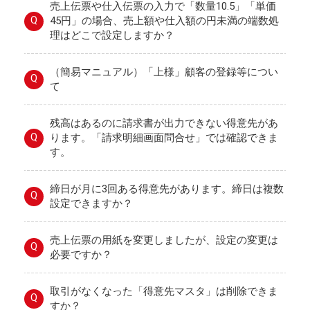
売上伝票や仕入伝票の入力で「数量10.5」「単価
Q
45円」の場合、売上額や仕入額の円未満の端数処
理はどこで設定しますか？
（簡易マニュアル）「上様」顧客の登録等につい
Q
て
残高はあるのに請求書が出力できない得意先があ
Q
ります。「請求明細画面問合せ」では確認できま
す。
締日が月に3回ある得意先があります。締日は複数
Q
設定できますか？
売上伝票の用紙を変更しましたが、設定の変更は
Q
必要ですか？
取引がなくなった「得意先マスタ」は削除できま
Q
すか？