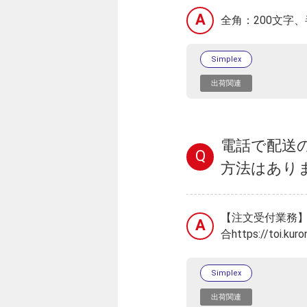
A
全角：200文字、
Simplex
出荷関連
電話で配送
Q
方法はあり
【注文受付業務】
A
合https://toi.ku
Simplex
出荷関連