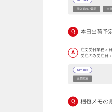
Simplex
導入前のご質問
出
Q
本日出荷予定
注文受付業務＞
A
受注のみ受注日
Simplex
出荷関連
Q
梱包メモの