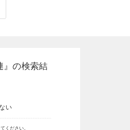
関連』の
検索結
こない
してください。