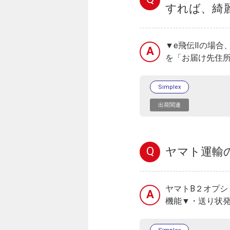
すれば、綺
▼e飛伝Ⅱの場合
A
を「お届け先住所
Simplex
出荷関連
Q
ヤマト運輸
ヤマトB２オプシ
A
機能▼・送り状発