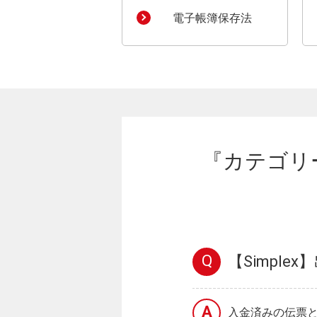
電子帳簿保存法
『カテゴリー
Q
【Simpl
A
入金済みの伝票