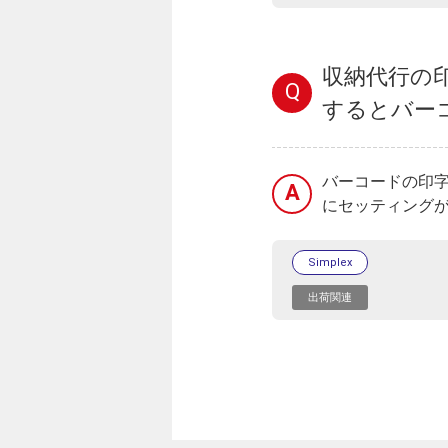
収納代行の
Q
するとバー
バーコードの印
A
にセッティング
Simplex
出荷関連