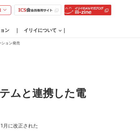
様
ョン
イリイについて
ーション発売
テムと連携した電
年1月に改正された