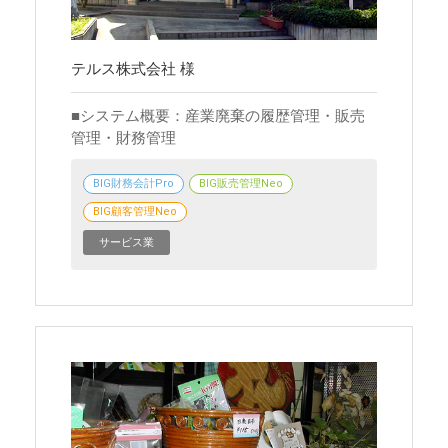
テルス株式会社 様
システム概要：産業廃棄の履歴管理・販売
管理・財務管理
BIG財務会計Pro
BIG販売管理Neo
BIG顧客管理Neo
サービス業