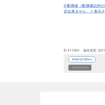
Q.配偶者（配偶者以外
定出来ません」と表示さ
ID #11084
最終更新:
2021
BIG給与計算Neo
マイナンバー