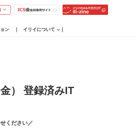
様
ョン
イリイについて
金） 登録済みIT
わせください／