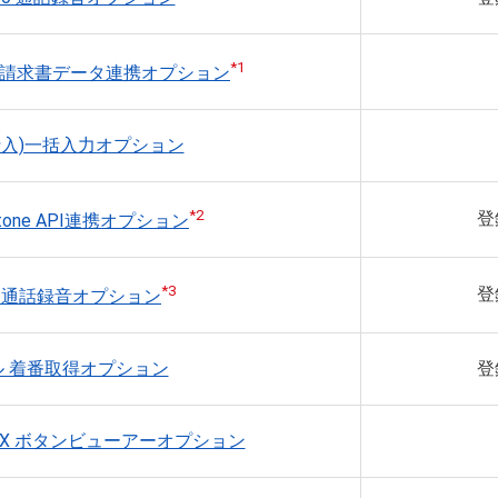
*1
品書請求書データ連携オプション
仕入)一括入力オプション
*2
登
ntone API連携オプション
*3
登
ル 通話録音オプション
ル 着番取得オプション
登
e-UX ボタンビューアーオプション