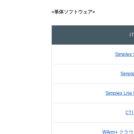
<単体ソフトウェア>
I
Simplex 
Simple
Simplex Li
CT
WArm+ クラ