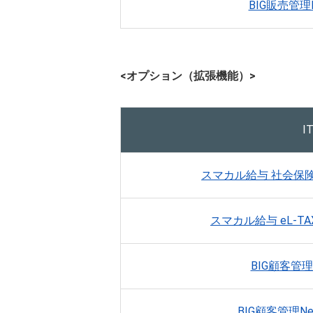
BIG販売管理
<オプション（拡張機能）>
I
スマカル給与 社会保
スマカル給与 eL-T
BIG顧客管理
BIG顧客管理N