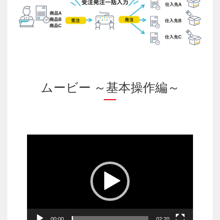
ムービー ～基本操作編～
動
画
プ
レ
ー
ヤ
ー
00:00
02:20