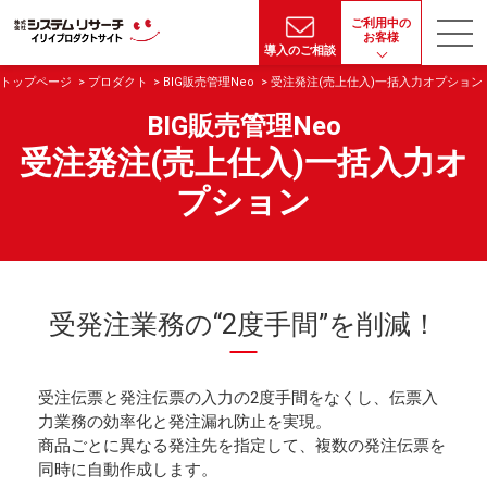
ご利用中の
お客様
導入のご相談
トップページ
プロダクト
BIG販売管理Neo
受注発注(売上仕入)一括入力オプション
BIG販売管理Neo
受注発注(売上仕入)一括入力オ
プション
受発注業務の“2度手間”を削減！
受注伝票と発注伝票の入力の2度手間をなくし、伝票入
力業務の効率化と発注漏れ防止を実現。
商品ごとに異なる発注先を指定して、複数の発注伝票を
同時に自動作成します。