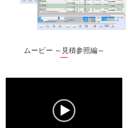
ムービー ～見積参照編～
動
画
プ
レ
ー
ヤ
ー