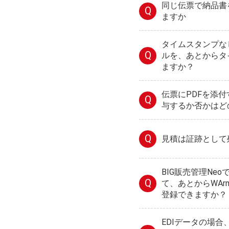
同じ伝票で納品書
Q
ますか
タイムスタンプな
Q
ルを、あとからタ
ますか？
伝票にPDFを添
Q
与するか否かはど
Q
見積は証跡として
BIG販売管理Ne
Q
て、あとからWAr
登録できますか？
EDIデータの場