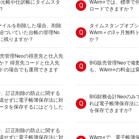
oの元帳や仕訳帳にタイムスタ
WArm+では、標準
Q
？
ロードできますか？
ファイルを削除した場合、削除
タイムスタンプオプシ
Q
紐づいていた台帳の管理No
WArm＋の3ヶ月無
に残りますか？
か？
G販売管理Neoの得意先と仕入先
か？ 得意先コードと仕入先
BIG販売管理Neoで
Q
ドの場合でも運用できます
も、WArm+の料金は
oで、訂正削除の防止に関する
BIG財務会計Neoの
成せずに電子帳簿保存法に対
Q
れば電子帳簿保存法に
ータを保存するにはどうした
を保存できますか?
oで、訂正削除の防止に関する
成せずに電子帳簿保存法に対
WArm+で、電子帳