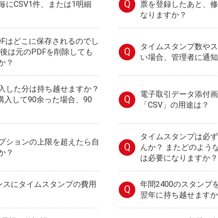
Q
にCSV1件、または1明細
票を登録したあと、修
なりますか？
DFはどこに保存されるのでし
タイムスタンプ数やス
Q
た後は元のPDFを削除しても
い場合、管理者に通知
か？
入した分は持ち越せますか？
電子取引データ添付画
Q
0購入して90余った場合、90
「CSV」の用途は？
タイムスタンプは必ず
プションの上限を超えたら自
Q
んか？ またどのよう
か？
は必要になりますか？
センスにタイムスタンプの費用
年間2400のスタン
Q
翌年に持ち越せますか