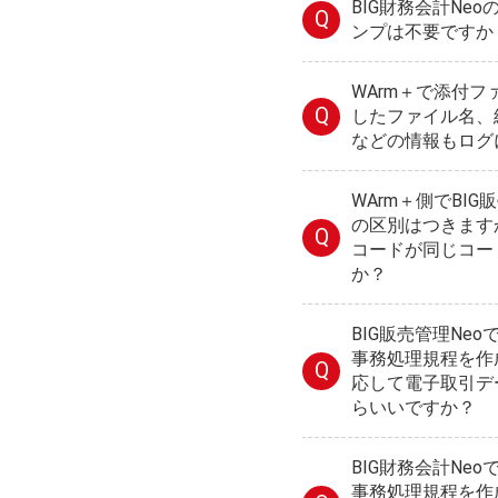
BIG財務会計Ne
Q
ンプは不要ですか
WArm＋で添付
Q
したファイル名、
などの情報もログ
WArm＋側でBI
の区別はつきます
Q
コードが同じコー
か？
BIG販売管理Ne
事務処理規程を作
Q
応して電子取引デ
らいいですか？
BIG財務会計Ne
事務処理規程を作