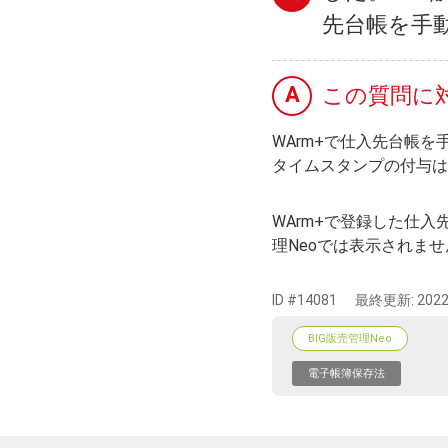
先台帳を手
A
この質問に
WArm+で仕入先台帳
タイムスタンプの付与は
WArm+で登録した仕入
理Neoでは表示されませ
ID #14081
最終更新:
2022
BIG販売管理Neo
電子帳簿保存法