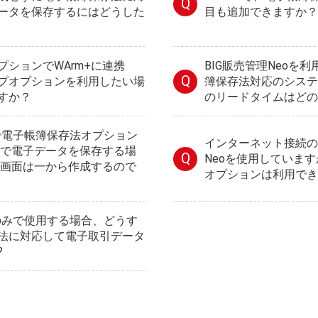
Q
ータを保存するにはどうした
目も追加できますか？
ションでWArm+に連携
BIG販売管理Neoを
Q
プオプションを利用したい場
簿保存法対応のシステ
すか？
のリードタイムはどの
oで電子帳簿保存法オプション
インターネット接続のな
m+で電子データを保存する場
Q
Neoを使用していま
設計画面は一から作成するので
オプションは利用でき
oのみで使用する場合、どうす
法に対応して電子取引データ
?