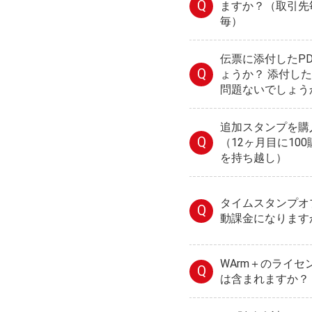
Q
ますか？（取引先毎
毎）
伝票に添付したP
Q
ょうか？ 添付し
問題ないでしょう
追加スタンプを購
Q
（12ヶ月目に10
を持ち越し）
タイムスタンプオ
Q
動課金になります
WArm＋のライ
Q
は含まれますか？