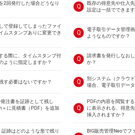
を2回発行した場合どうなり
既存の得意先や仕入先
Q
設定は一括でできます
しで登録してしまったファイ
電子取引データ管理画
Q
イムスタンプありに変更でき
ようなものですか？
付する際に、タイムスタンプ付
請求書を発行しなおし
Q
のように指定しますか？
か？
別システム（クラウド
Q
残す必要はないですか？
場合、電子取引データ
oで発注書を証跡として残し
PDFの内容を閲覧す
Q
m＋に見積書（PDF）を追加
に表示される、得意先
挿入されますか？
合、証跡はどのような形で残り
BIG販売管理Neoで