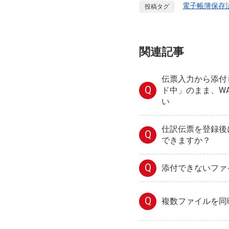
電子帳簿保存
投稿タグ
関連記事
伝票入力から添付
Q
ド中」のまま、W
い
仕訳伝票を登録後
Q
できますか？
Q
添付できないファ
Q
複数ファイルを同