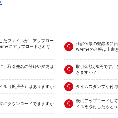
法
したファイルが「アップロー
仕訳伝票の登録後に伝
Q
Arm+にアップロードされな
WArm+の台帳は上書
に、取引先名の登録や変更は
取引金額が0円です。
Q
きますか？
Q
イル（拡張子）はありますか
タイムスタンプが付与
既にアップロードして
Q
時にダウンロードできますか
イルを添付したらどう