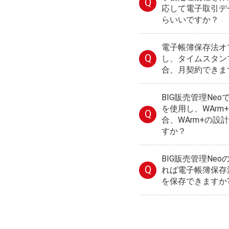
Q
応して電子取引デ
らいいですか？
電子帳簿保存法オプ
Q
し、タイムスタン
合、月契約できま
BIG販売管理Ne
を使用し、WAr
Q
合、WArm+の
すか？
BIG販売管理Ne
Q
れば電子帳簿保存
を保存できますか