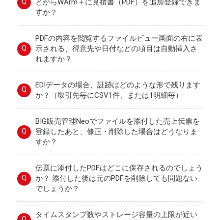
Q
とからWArm＋に見積書（PDF）を追加登録できま
すか？
PDFの内容を閲覧するファイルビュー画面の右に表
Q
示される、得意先や日付などの項目は自動挿入さ
れますか？
EDIデータの場合、証跡はどのような形で残ります
Q
か？（取引先毎にCSV1件、または1明細毎）
BIG販売管理Neoでファイルを添付した売上伝票を
Q
登録したあと、修正・削除した場合はどうなりま
すか？
伝票に添付したPDFはどこに保存されるのでしょう
Q
か？ 添付した後は元のPDFを削除しても問題ない
でしょうか？
タイムスタンプ数やストレージ容量の上限が近い
Q