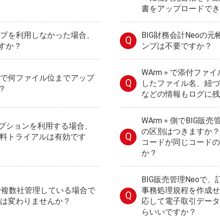
書をアップロードでき
タンプを利用しなかった場合、
BIG財務会計Neoの
Q
すか？
ンプは不要ですか？
WArm＋で添付ファ
標準で何ファイル位までアップ
Q
したファイル名、紐づ
？
などの情報もログに残
WArm＋側でBIG販
プションを利用する場合、
の区別はつきますか？
Q
無料トライアルは有効です
コードが同じコードの
か？
BIG販売管理Neoで
oで複数社管理している場合で
事務処理規程を作成せ
Q
金は変わりませんか？
応して電子取引データ
らいいですか？