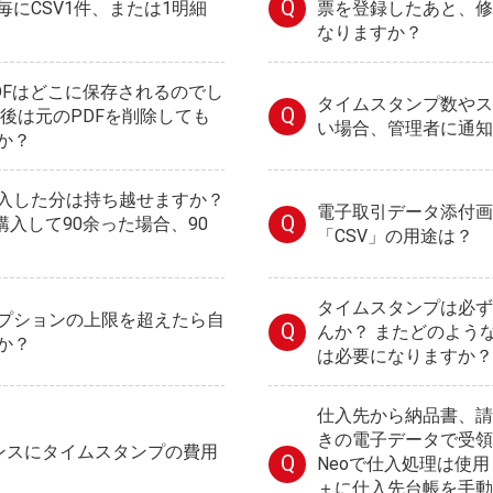
Q
にCSV1件、または1明細
票を登録したあと、修
なりますか？
DFはどこに保存されるのでし
タイムスタンプ数やス
Q
た後は元のPDFを削除しても
い場合、管理者に通知
か？
入した分は持ち越せますか？
電子取引データ添付画
Q
0購入して90余った場合、90
「CSV」の用途は？
タイムスタンプは必ず
プションの上限を超えたら自
Q
んか？ またどのよう
か？
は必要になりますか？
仕入先から納品書、請
きの電子データで受領し
センスにタイムスタンプの費用
Q
Neoで仕入処理は使用
＋に仕入先台帳を手動