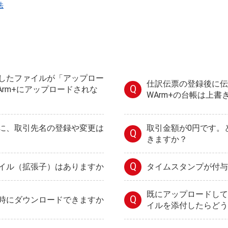
法
したファイルが「アップロー
仕訳伝票の登録後に伝
Q
Arm+にアップロードされな
WArm+の台帳は上書
に、取引先名の登録や変更は
取引金額が0円です。
Q
きますか？
Q
イル（拡張子）はありますか
タイムスタンプが付与
既にアップロードして
Q
時にダウンロードできますか
イルを添付したらどう