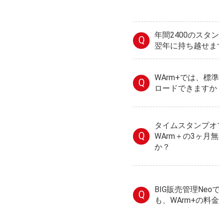
年間2400のス
Q
翌年に持ち越せま
WArm+では、
Q
ロードできますか
タイムスタンプオ
Q
WArm＋の3ヶ月
か？
BIG販売管理Ne
Q
も、WArm+の料