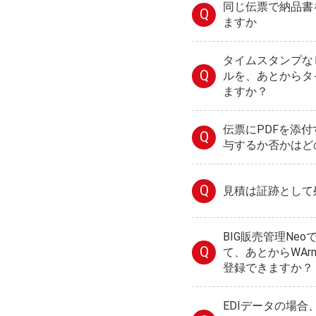
同じ伝票で納品書
Q
ますか
タイムスタンプな
Q
ルを、あとからタ
ますか？
伝票にPDFを添
Q
与するか否かはど
Q
見積は証跡として
BIG販売管理Ne
Q
て、あとからWAr
登録できますか？
EDIデータの場