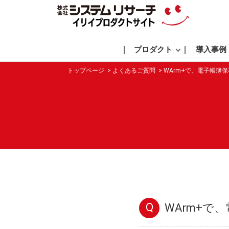
プロダクト
導入事例
トップページ
よくあるご質問
WArm+で、電子帳簿
Q
WArm+