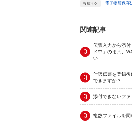
電子帳簿保存
投稿タグ
関連記事
伝票入力から添付
Q
ド中」のまま、W
い
仕訳伝票を登録後
Q
できますか？
Q
添付できないファ
Q
複数ファイルを同