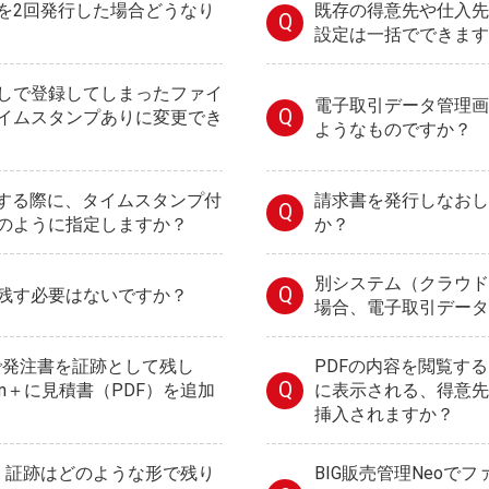
を2回発行した場合どうなり
既存の得意先や仕入先
Q
設定は一括でできます
しで登録してしまったファイ
電子取引データ管理画
Q
イムスタンプありに変更でき
ようなものですか？
付する際に、タイムスタンプ付
請求書を発行しなおし
Q
のように指定しますか？
か？
別システム（クラウド
Q
残す必要はないですか？
場合、電子取引データ
oで発注書を証跡として残し
PDFの内容を閲覧す
Q
m＋に見積書（PDF）を追加
に表示される、得意先
挿入されますか？
合、証跡はどのような形で残り
BIG販売管理Neoで