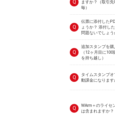
Q
ますか？（取引先毎
毎）
伝票に添付したP
Q
ょうか？ 添付し
問題ないでしょう
追加スタンプを購
Q
（12ヶ月目に10
を持ち越し）
タイムスタンプオ
Q
動課金になります
WArm＋のライ
Q
は含まれますか？