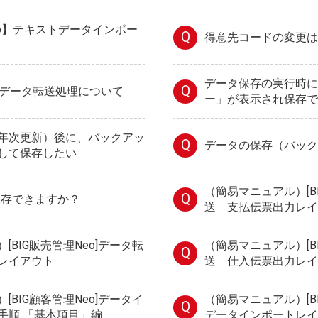
eo】テキストデータインポー
Q
得意先コードの変更は
データ保存の実行時に
Q
o] データ転送処理について
ー」が表示され保存で
年次更新）後に、バックアッ
Q
データの保存（バック
して保存したい
（簡易マニュアル）[B
Q
保存できますか？
送 支払伝票出力レイ
[BIG販売管理Neo]データ転
（簡易マニュアル）[B
Q
レイアウト
送 仕入伝票出力レイ
[BIG顧客管理Neo]データイ
（簡易マニュアル）[B
Q
手順 「基本項目」編
データインポートレイ