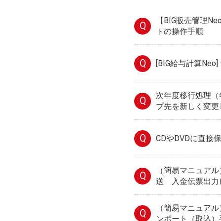
【BIG販売管理N
Q
トの操作手順
Q
[BIG給与計算Ne
次年度移行処理（
Q
プ先を新しく変更
Q
CDやDVDに直接
（簡易マニュアル）
Q
送 入金伝票出力
（簡易マニュアル）
Q
ンポート（取込）