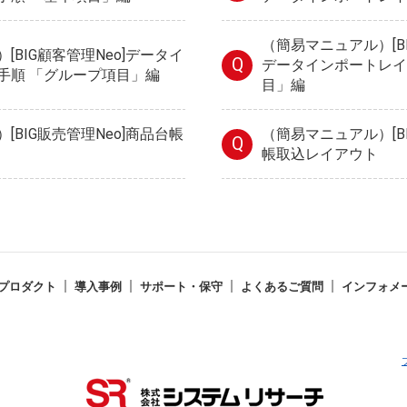
（簡易マニュアル）[B
[BIG顧客管理Neo]データイ
Q
データインポートレイ
手順 「グループ項目」編
目」編
[BIG販売管理Neo]商品台帳
（簡易マニュアル）[B
Q
帳取込レイアウト
プロダクト
導入事例
サポート・保守
よくあるご質問
インフォメ