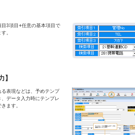
目3項目+任意の基本項目で
ます。
力】
れる表現などは、予めテンプ
き、データ入力時にテンプレ
できます。