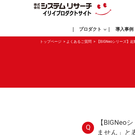
プロダクト
導入事例
トップページ
よくあるご質問
【BIGNeoシリーズ
【BIGNe
Q
ません」と