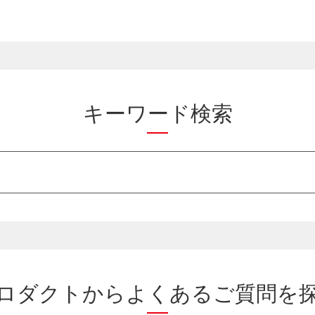
キーワード検索
ロダクトから
よくあるご質問を