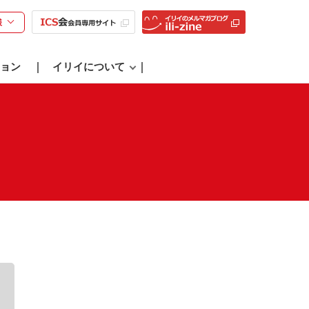
様
ョン
イリイについて