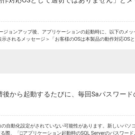
動作対応OSとして適切ではありません」とメ
バージョンアップ後、アプリケーションの起動時に、以下のメ
表示されるメッセージ＞「お客様のOSは本製品の動作対応OSとし
替後から起動するたびに、毎回Saパスワード
力の自動化設定がされていない可能性があります。新しいパソ
際、「□アプリケーション起動時のSQL Serverのパスワード入