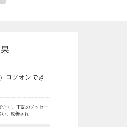
結果
ジ）ログオンでき
動できず、下記のメッセー
、改善され...