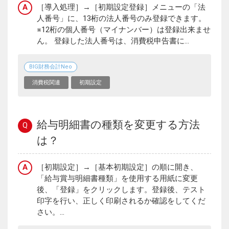
A
［導入処理］→［初期設定登録］メニューの「法
人番号」に、13桁の法人番号のみ登録できます。
※12桁の個人番号（マイナンバー）は登録出来ませ
ん。 登録した法人番号は、消費税申告書に...
BIG財務会計Neo
消費税関連
初期設定
給与明細書の種類を変更する方法
Q
は？
A
［初期設定］→［基本初期設定］の順に開き、
「給与賞与明細書種類」を使用する用紙に変更
後、「登録」をクリックします。登録後、テスト
印字を行い、正しく印刷されるか確認をしてくだ
さい。...