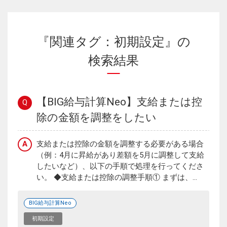
『関連タグ：初期設定』の
検索結果
【BIG給与計算Neo】支給または控
Q
除の金額を調整をしたい
A
支給または控除の金額を調整する必要がある場合
（例：4月に昇給があり差額を5月に調整して支給
したいなど）、以下の手順で処理を行ってくださ
い。 ◆支給または控除の調整手順① まずは、...
BIG給与計算Neo
初期設定