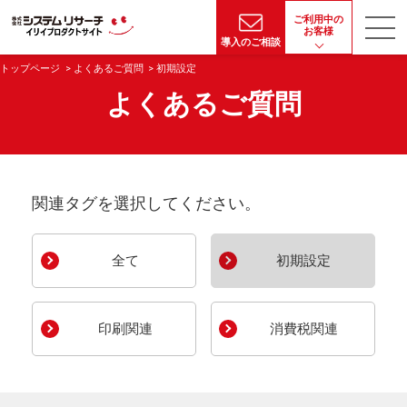
ご利用中の
お客様
導入のご相談
トップページ
よくあるご質問
初期設定
よくあるご質問
関連タグを選択してください。
全て
初期設定
印刷関連
消費税関連