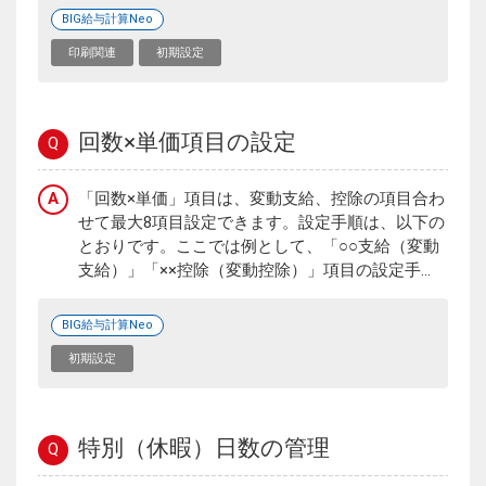
BIG給与計算Neo
印刷関連
初期設定
回数×単価項目の設定
Q
A
「回数×単価」項目は、変動支給、控除の項目合わ
せて最大8項目設定できます。設定手順は、以下の
とおりです。ここでは例として、「○○支給（変動
支給）」「××控除（変動控除）」項目の設定手...
BIG給与計算Neo
初期設定
特別（休暇）日数の管理
Q