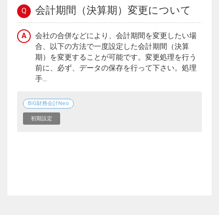
会計期間（決算期）変更について
Q
A
会社の合併などにより、会計期間を変更したい場
合、以下の方法で一度設定した会計期間（決算
期）を変更することが可能です。変更処理を行う
前に、必ず、データの保存を行って下さい。処理
手...
BIG財務会計Neo
初期設定