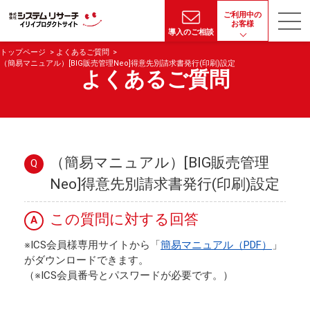
ご利用中の
お客様
導入のご相談
トップページ
よくあるご質問
（簡易マニュアル）[BIG販売管理Neo]得意先別請求書発行(印刷)設定
よくあるご質問
（簡易マニュアル）[BIG販売管理
Q
Neo]得意先別請求書発行(印刷)設定
この質問に対する回答
A
※ICS会員様専用サイトから「
簡易マニュアル（PDF）
」
がダウンロードできます。
（※ICS会員番号とパスワードが必要です。）