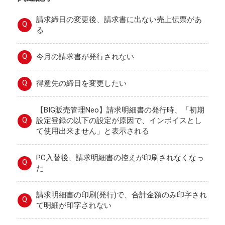
請求締日の変更後、請求書に出ない売上伝票があ
Q
る
Q
今月の請求書が発行されない
Q
得意先の締日を変更したい
【BIG販売管理Neo】請求明細書の発行時、「初期
Q
設定登録の以下の設定が原因で、インボイスとし
て使用出来ません」と表示される
PC入替後、請求明細書の控えが印刷されなくなっ
Q
た
請求明細書の印刷(発行)で、合計金額のみ印字され
Q
て明細が印字されない