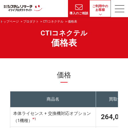
ご利用中の
お客様
導入のご相談
トップページ
プロダクト
CTIコネクテル
価格表
CTIコネクテル
価格表
価格
商品名
買取価格
本体ライセンス + 交換機対応オプション
264,00
*1
（1機種）