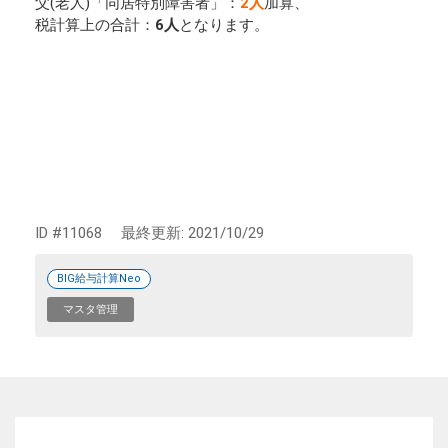
父(老人)「同居特別障害者」：
2人
加算、
税計算上の合計：
6人
となります。
ID #11068
最終更新:
2021/10/29
BIG給与計算Neo
マスタ管理