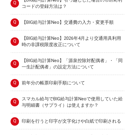
【BIG給与計算Neo】引っ越しした場合の市区町村
Q
コードの登録方法は？
Q
【BIG給与計算Neo】交通費の入力・変更手順
【BIG給与計算Neo】2026年4月より交通用具利用
Q
時の非課税限度改正について
【BIG給与計算Neo】「源泉控除対配偶者」・「同
Q
一生計配偶者」の設定方法について
Q
前年分の帳票印刷手順について
スマカル給与でBIG給与計算Neoで使用していた給
Q
与明細書（サプライ）は使えますか？
Q
印刷を行うと印字が文字化けや白紙で印刷される