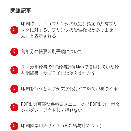
関連記事
印刷時に、「（プリンタの設定）指定の共有プリ
Q
ンタに対する、プリンタの管理権限がありませ
ん」と表示される
Q
前年分の帳票印刷手順について
スマカル給与でBIG給与計算Neoで使用していた給
Q
与明細書（サプライ）は使えますか？
Q
印刷を行うと印字が文字化けや白紙で印刷される
PDF出力可能な各帳票メニューの「PDF出力」ボタ
Q
ンがグレーアウトして押せない
Q
印刷帳票用紙サイズ（BIG 給与計算 Neo）