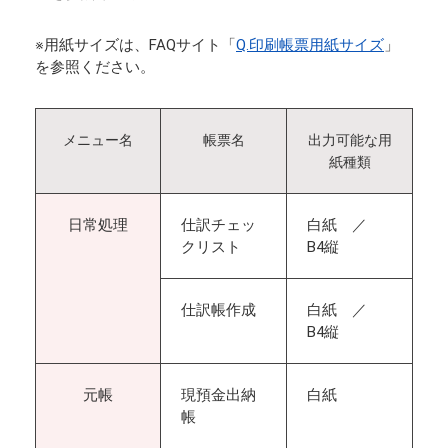
※用紙サイズは、FAQサイト「
Q.印刷帳票用紙サイズ
」
を参照ください。
メニュー名
帳票名
出力可能な用
紙種類
日常処理
仕訳チェッ
白紙 ／
クリスト
B4縦
仕訳帳作成
白紙 ／
B4縦
元帳
現預金出納
白紙
帳