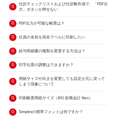
仕訳チェックリストおよび仕訳帳作成で、「PDF出
Q
力」ボタンが押せない
Q
PDF出力が可能な帳票は？
Q
社員の名前を宛名ラベルに印刷したい
Q
給与明細書の種類を変更する方法は？
Q
印字位置の調整はできますか？
用紙サイズや向きを変更しても設定が元に戻って
Q
しまう現象について
Q
印刷帳票用紙サイズ（BIG 財務会計 Neo）
Q
Simplexの標準フォントは何ですか？