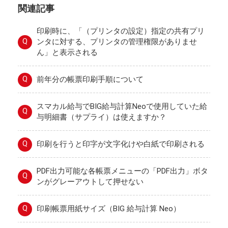
関連記事
印刷時に、「（プリンタの設定）指定の共有プリ
Q
ンタに対する、プリンタの管理権限がありませ
ん」と表示される
Q
前年分の帳票印刷手順について
スマカル給与でBIG給与計算Neoで使用していた給
Q
与明細書（サプライ）は使えますか？
Q
印刷を行うと印字が文字化けや白紙で印刷される
PDF出力可能な各帳票メニューの「PDF出力」ボタ
Q
ンがグレーアウトして押せない
Q
印刷帳票用紙サイズ（BIG 給与計算 Neo）