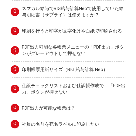
スマカル給与でBIG給与計算Neoで使用していた給
Q
与明細書（サプライ）は使えますか？
Q
印刷を行うと印字が文字化けや白紙で印刷される
PDF出力可能な各帳票メニューの「PDF出力」ボタ
Q
ンがグレーアウトして押せない
Q
印刷帳票用紙サイズ（BIG 給与計算 Neo）
仕訳チェックリストおよび仕訳帳作成で、「PDF出
Q
力」ボタンが押せない
Q
PDF出力が可能な帳票は？
Q
社員の名前を宛名ラベルに印刷したい