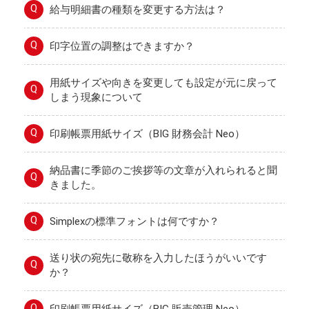
Q
給与明細書の種類を変更する方法は？
Q
印字位置の調整はできますか？
用紙サイズや向きを変更しても設定が元に戻って
Q
しまう現象について
Q
印刷帳票用紙サイズ（BIG 財務会計 Neo）
納品書に季節のご挨拶等の文章が入れられると聞
Q
きました。
Q
Simplexの標準フォントは何ですか？
送り状の宛先に敬称を入力したほうがいいです
Q
か？
Q
印刷帳票用紙サイズ（BIG 販売管理 Neo）