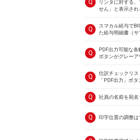
Q
リンタに対する、
せん」と表示され
スマカル給与でBI
Q
た給与明細書（サ
PDF出力可能な各
Q
ボタンがグレーア
仕訳チェックリス
Q
「PDF出力」ボ
Q
社員の名前を宛名
Q
印字位置の調整は