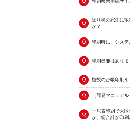
Q
印刷帳票用紙サイズ（
送り状の宛先に敬
Q
か？
Q
印刷時に「システ
Q
印刷機能はありま
Q
複数の台帳印刷を
Q
（簡易マニュアル
一覧表印刷で大区
Q
が、総合計が印刷