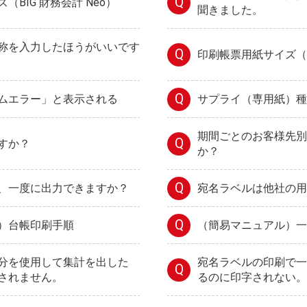
Q
BIG 財務会計 Neo）
聞きました。
称を入力したほうがいいです
Q
印刷帳票用紙サイズ（BI
Q
ムエラー」と表示される
サプライ（専用紙）種
期間ごとのお客様先別
Q
すか？
か？
Q
、一度に出力できますか？
宛名ラベルは他社の用
Q
）台帳印刷手順
（簡易マニュアル）一
分を使用して集計を出した
宛名ラベルの印刷で一
Q
されません。
るのに印字されない。