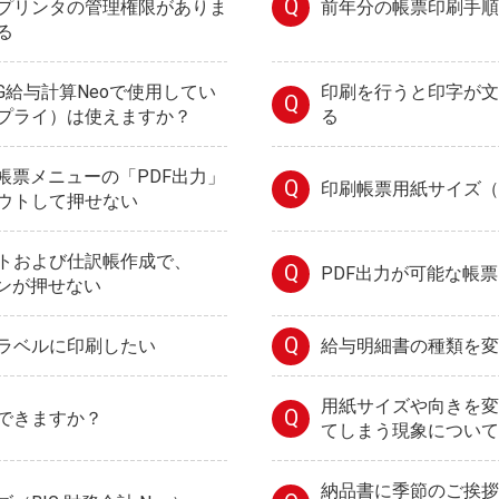
Q
プリンタの管理権限がありま
前年分の帳票印刷手順
る
G給与計算Neoで使用してい
印刷を行うと印字が文
Q
プライ）は使えますか？
る
帳票メニューの「PDF出力」
Q
印刷帳票用紙サイズ（BI
ウトして押せない
トおよび仕訳帳作成で、
Q
PDF出力が可能な帳
タンが押せない
Q
ラベルに印刷したい
給与明細書の種類を変
用紙サイズや向きを変
Q
できますか？
てしまう現象について
納品書に季節のご挨拶