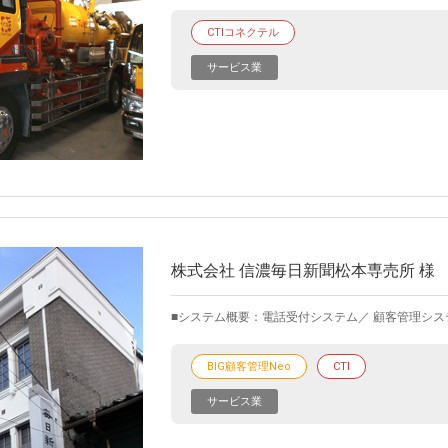
CTIコネクテル
サービス業
株式会社 信濃毎日新聞松本専売所 様
システム概要：電話受付システム／ 顧客管理シス
BIG顧客管理Neo
CTI
サービス業