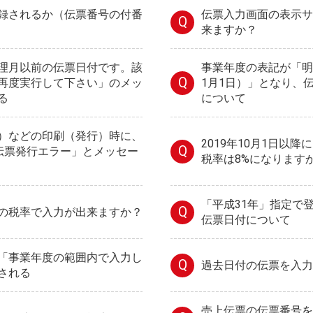
録されるか（伝票番号の付番
伝票入力画面の表示サ
Q
来ますか？
理月以前の伝票日付です。該
事業年度の表記が「明治
Q
再度実行して下さい」のメッ
1月1日）」となり、
る
について
）などの印刷（発行）時に、
2019年10月1日以
Q
や「伝票発行エラー」とメッセー
税率は8%になります
「平成31年」指定で
Q
の税率で入力が出来ますか？
伝票日付について
「事業年度の範囲内で入力し
Q
過去日付の伝票を入力
される
売上伝票の伝票番号を