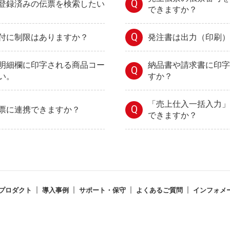
Q
登録済みの伝票を検索したい
できますか？
Q
付に制限はありますか？
発注書は出力（印刷）
明細欄に印字される商品コー
納品書や請求書に印字
Q
い。
すか？
「売上仕入一括入力」
Q
票に連携できますか？
できますか？
プロダクト
導入事例
サポート・保守
よくあるご質問
インフォメ