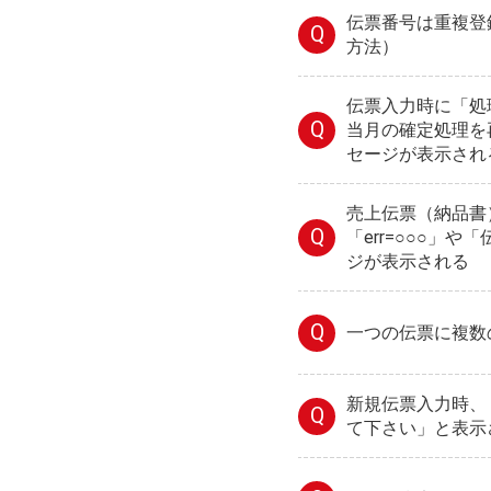
伝票番号は重複登
Q
方法）
伝票入力時に「処
Q
当月の確定処理を
セージが表示され
売上伝票（納品書
Q
「err=○○○」
ジが表示される
Q
一つの伝票に複数
新規伝票入力時、
Q
て下さい」と表示