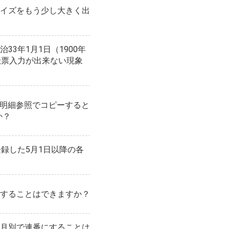
イズをもう少し大きく出
33年1月1日（1900年
伝票入力が出来ない現象
降に明細参照でコピーすると
か？
登録した5月1日以降の各
することはできますか？
月別で連番にすることは