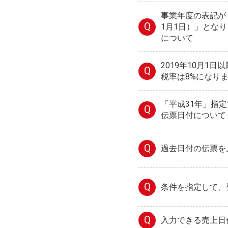
事業年度の表記が「
Q
1月1日）」とな
について
2019年10月1
Q
税率は8%になり
「平成31年」指
Q
伝票日付について
Q
過去日付の伝票を
Q
条件を指定して、
Q
入力できる売上日