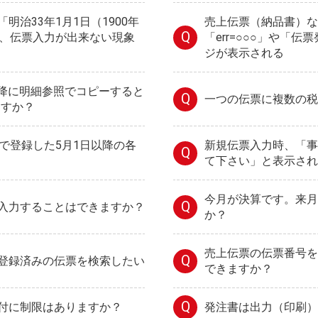
明治33年1月1日（1900年
売上伝票（納品書）な
Q
り、伝票入力が出来ない現象
「err=○○○」や「
ジが表示される
日以降に明細参照でコピーすると
Q
一つの伝票に複数の税
ますか？
定で登録した5月1日以降の各
新規伝票入力時、「事
Q
て下さい」と表示され
今月が決算です。来月
Q
入力することはできますか？
か？
売上伝票の伝票番号を
Q
登録済みの伝票を検索したい
できますか？
Q
付に制限はありますか？
発注書は出力（印刷）