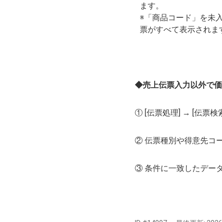
ます。
※「商品コード」を未
票がすべて表示されま
◆売上伝票入力以外で価
① [伝票処理] → [伝
② 伝票種別や得意先コ
③ 条件に一致したデー