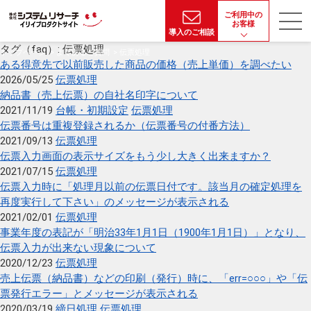
ご利用中の
お客様
導入のご相談
タグ（faq）:
伝票処理
トップページ
よくあるご質問
伝票処理
ある得意先で以前販売した商品の価格（売上単価）を調べたい
2026/05/25
伝票処理
納品書（売上伝票）の自社名印字について
2021/11/19
台帳・初期設定
伝票処理
伝票番号は重複登録されるか（伝票番号の付番方法）
2021/09/13
伝票処理
伝票入力画面の表示サイズをもう少し大きく出来ますか？
2021/07/15
伝票処理
伝票入力時に「処理月以前の伝票日付です。該当月の確定処理を
再度実行して下さい」のメッセージが表示される
2021/02/01
伝票処理
事業年度の表記が「明治33年1月1日（1900年1月1日）」となり、
伝票入力が出来ない現象について
2020/12/23
伝票処理
売上伝票（納品書）などの印刷（発行）時に、「err=○○○」や「伝
票発行エラー」とメッセージが表示される
2020/03/19
締日処理
伝票処理