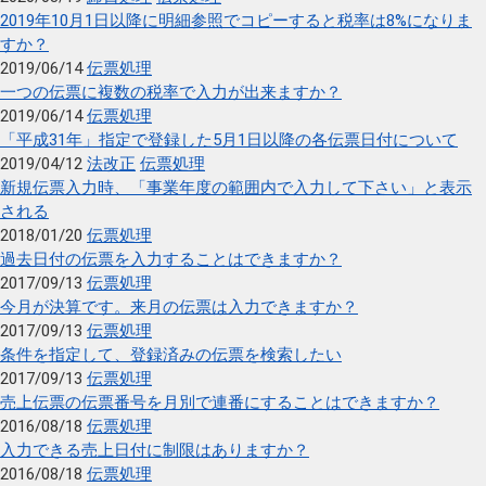
2019年10月1日以降に明細参照でコピーすると税率は8%になりま
すか？
2019/06/14
伝票処理
一つの伝票に複数の税率で入力が出来ますか？
2019/06/14
伝票処理
「平成31年」指定で登録した5月1日以降の各伝票日付について
2019/04/12
法改正
伝票処理
新規伝票入力時、「事業年度の範囲内で入力して下さい」と表示
される
2018/01/20
伝票処理
過去日付の伝票を入力することはできますか？
2017/09/13
伝票処理
今月が決算です。来月の伝票は入力できますか？
2017/09/13
伝票処理
条件を指定して、登録済みの伝票を検索したい
2017/09/13
伝票処理
売上伝票の伝票番号を月別で連番にすることはできますか？
2016/08/18
伝票処理
入力できる売上日付に制限はありますか？
2016/08/18
伝票処理