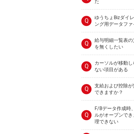
た
ゆうちょBizダ
Q
ング用データファ
給与明細一覧表の
Q
を無くしたい
カーソルが移動し
Q
ない項目がある
支給および控除が
Q
できますか？
F/Bデータ作成
Q
ルがオープンでき
理できない