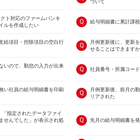
ついて
イレクト対応のファームバンキ
Q
給与明細書に累計課税
イルを作成したい
支給項目・控除項目の空白行
月例更新後に、更新を
Q
せることはできますか
ないので、勤怠の入力が出来
Q
社員番号・所属コード
無い社員の給与明細書を印刷
月例更新後、前月の勤
Q
リアされた
時、「指定されたデータファイ
Q
ませんでした」が表示され処
先月の給与明細書を発