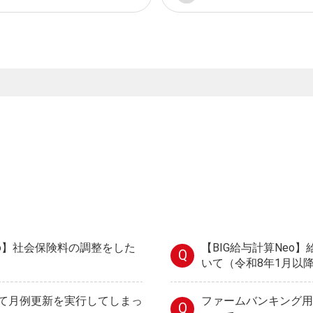
eo】社会保険料の調整をした
【BIG給与計算Neo
Q
いて（令和8年1月以
て月例更新を実行してしまっ
ファームバンキング用
Q