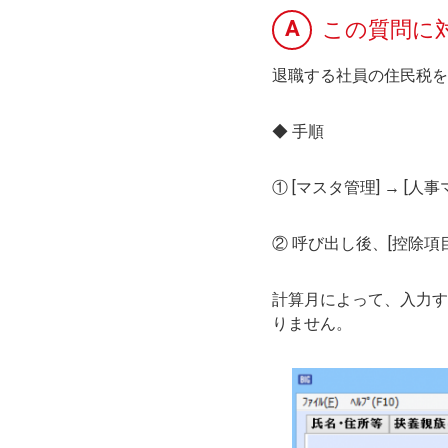
A
この質問に
退職する社員の住民税を
◆ 手順
① [マスタ管理] → [
② 呼び出し後、[控除
計算月によって、入力す
りません。