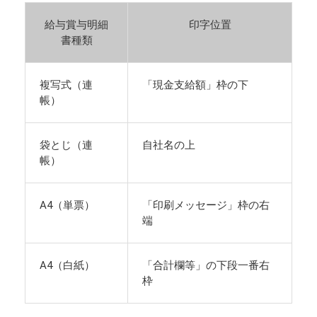
給与賞与明細
印字位置
書種類
複写式（連
「現金支給額」枠の下
帳）
袋とじ（連
自社名の上
帳）
A4（単票）
「印刷メッセージ」枠の右
端
A4（白紙）
「合計欄等」の下段一番右
枠