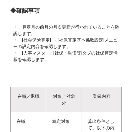
◆確認事項
・ 算定月の前月の月次更新が行われていることを確
認します。
・ [社会保険算定] → [社保算定基本係数設定]メニュ
ーの設定内容を確認します。
・ [人事マスタ] → [社保・単価等]タブの社保算定情
報を確認します。
在職／退職
対象／対象
登録内容
外
在職
算定対象
算出条件とし
て、以下の内