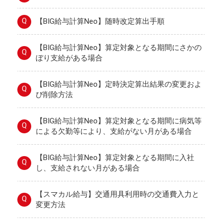
Q
【BIG給与計算Neo】随時改定算出手順
【BIG給与計算Neo】算定対象となる期間にさかの
Q
ぼり支給がある場合
【BIG給与計算Neo】定時決定算出結果の変更およ
Q
び削除方法
【BIG給与計算Neo】算定対象となる期間に病気等
Q
による欠勤等により、支給がない月がある場合
【BIG給与計算Neo】算定対象となる期間に入社
Q
し、支給されない月がある場合
【スマカル給与】交通用具利用時の交通費入力と
Q
変更方法