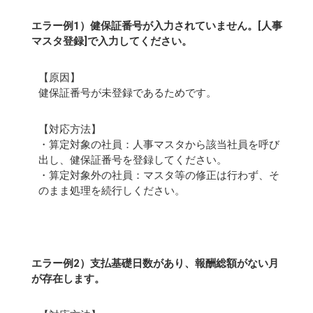
エラー例1）健保証番号が入力されていません。[人事
マスタ登録]で入力してください。
【原因】
健保証番号が未登録であるためです。
【対応方法】
・算定対象の社員：人事マスタから該当社員を呼び
出し、健保証番号を登録してください。
・算定対象外の社員：マスタ等の修正は行わず、そ
のまま処理を続行しください。
エラー例2）支払基礎日数があり、報酬総額がない月
が存在します。