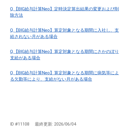
Q.【BIG給与計算Neo】定時決定算出結果の変更および削
除方法
Q.【BIG給与計算Neo】算定対象となる期間に入社し、支
給されない月がある場合
Q.【BIG給与計算Neo】算定対象となる期間にさかのぼり
支給がある場合
Q.【BIG給与計算Neo】算定対象となる期間に病気等によ
る欠勤等により、支給がない月がある場合
ID #11108
最終更新:
2026/06/04