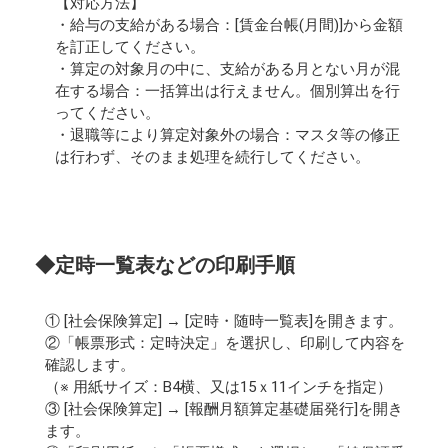
【対応方法】
・給与の支給がある場合：[賃金台帳(月間)]から金額
を訂正してください。
・算定の対象月の中に、支給がある月とない月が混
在する場合：一括算出は行えません。個別算出を行
ってください。
・退職等により算定対象外の場合：マスタ等の修正
は行わず、そのまま処理を続行してください。
◆定時一覧表などの印刷手順
① [社会保険算定] → [定時・随時一覧表]を開きます。
②「帳票形式：定時決定」を選択し、印刷して内容を
確認します。
（※ 用紙サイズ：B4横、又は15ｘ11インチを指定）
③ [社会保険算定] → [報酬月額算定基礎届発行]を開き
ます。