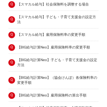
Q
【スマカル給与】社会保険料を調整する場合
【スマカル給与】子ども・子育て支援金の設定方
Q
法
Q
【スマカル給与】雇用保険料率の変更手順
Q
【BIG給与計算Neo】雇用保険料率の変更手順
【BIG給与計算Neo】子ども・子育て支援金の設定
Q
方法
【BIG給与計算Neo】（協会けんぽ）各保険料率の
Q
変更手順
Q
【BIG給与計算Neo】雇用保険料の算出手順