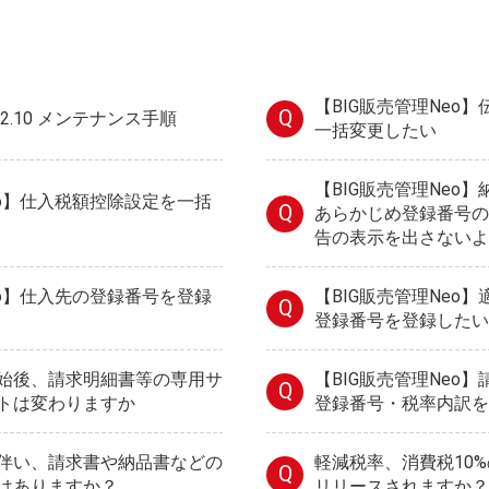
【BIG販売管理Neo
Q
V2.10 メンテナンス手順
一括変更したい
【BIG販売管理Neo
eo】仕入税額控除設定を一括
Q
あらかじめ登録番号の
告の表示を出さないよ
eo】仕入先の登録番号を登録
【BIG販売管理Neo
Q
登録番号を登録したい
始後、請求明細書等の専用サ
【BIG販売管理Neo
Q
トは変わりますか
登録番号・税率内訳を
伴い、請求書や納品書などの
軽減税率、消費税10
Q
はありますか？
リリースされますか？