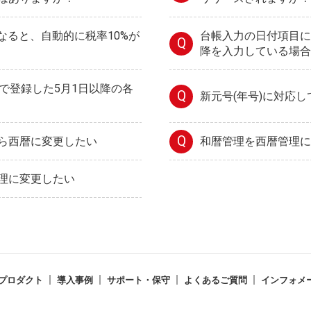
日になると、自動的に税率10%が
台帳入力の日付項目に
Q
降を入力している場合
定で登録した5月1日以降の各
Q
新元号(年号)に対応
Q
ら西暦に変更したい
和暦管理を西暦管理に
理に変更したい
プロダクト
導入事例
サポート・保守
よくあるご質問
インフォメ