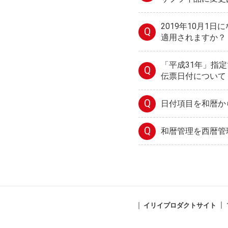
2019年10月1
Q
適用されますか？
「平成31年」指
Q
伝票日付について
Q
日付項目を和暦か
Q
和暦管理を西暦管
イリイプロダクトサイト