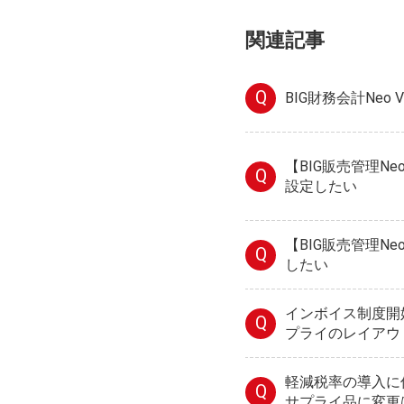
関連記事
Q
BIG財務会計Neo 
【BIG販売管理N
Q
設定したい
【BIG販売管理N
Q
したい
インボイス制度開
Q
プライのレイアウ
軽減税率の導入に
Q
サプライ品に変更