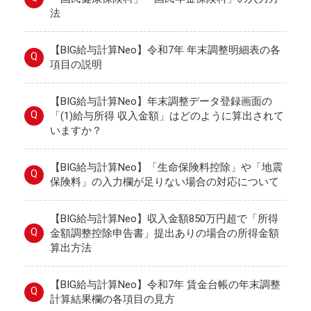
法
【BIG給与計算Neo】令和7年 年末調整明細表の各
Q
項目の説明
【BIG給与計算Neo】年末調整データ登録画面の
Q
「(1)給与所得 収入金額」はどのように算出されて
いますか？
【BIG給与計算Neo】「生命保険料控除」や「地震
Q
保険料」の入力欄が足りない場合の対応について
【BIG給与計算Neo】収入金額850万円超で「所得
Q
金額調整控除申告書」提出ありの場合の所得金額
算出方法
【BIG給与計算Neo】令和7年 賃金台帳の年末調整
Q
計算結果欄の各項目の見方