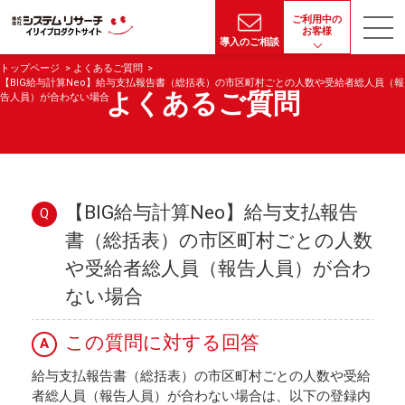
ご利用中の
お客様
導入のご相談
トップページ
よくあるご質問
【BIG給与計算Neo】給与支払報告書（総括表）の市区町村ごとの人数や受給者総人員（報
よくあるご質問
告人員）が合わない場合
【BIG給与計算Neo】給与支払報告
Q
書（総括表）の市区町村ごとの人数
や受給者総人員（報告人員）が合わ
ない場合
この質問に対する回答
A
給与支払報告書（総括表）の市区町村ごとの人数や受給
者総人員（報告人員）が合わない場合は、以下の登録内