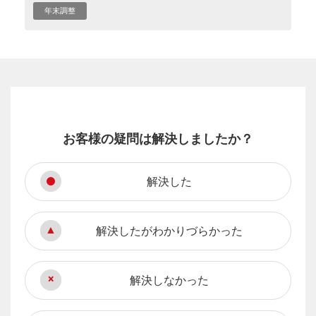
年末調整
お客様の疑問は解決しましたか？
解決した
解決したがわかりづらかった
解決しなかった