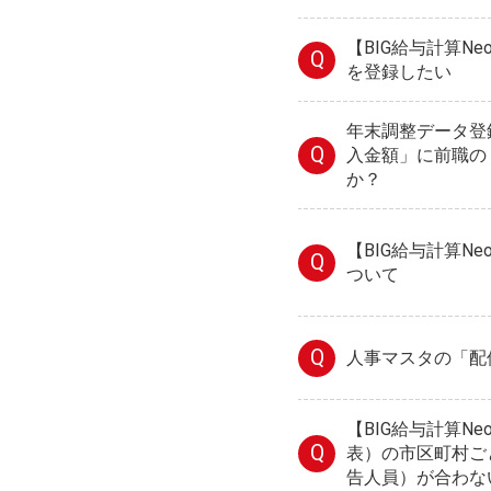
【BIG給与計算N
Q
を登録したい
年末調整データ登
Q
入金額」に前職の
か？
【BIG給与計算N
Q
ついて
Q
人事マスタの「配
【BIG給与計算N
Q
表）の市区町村ご
告人員）が合わな