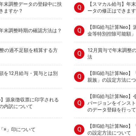
年末調整データの登録中に扶
【スマカル給与】年末
Q
きますか？
ータの修正はできます
【BIG給与計算Neo
Q
年末調整時期の確認方法は？
金等特別控除可能額」
調整の過不足額を精算する方
12月賞与で年末調整
Q
法
額を12月給与・賞与とは別
【BIG給与計算Neo
Q
親族」の設定方法につ
【BIG給与計算Neo
eo】源泉徴収票に印字される
Q
バージョンをインスト
の内訳について
のデータ登録を行って
【BIG給与計算Neo
Q
「※」印について
の設定方法について