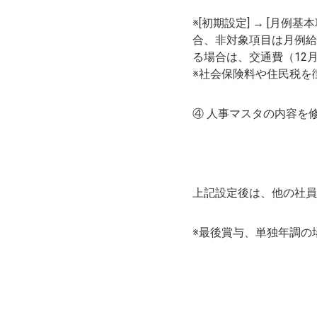
※[初期設定] → [月
合、非対象項目は月例給
る場合は、交通費（12
※社会保険料や住民税を
④ 人事マスタの内容を
上記設定後は、他の社員
※最後賞与、単独年調の