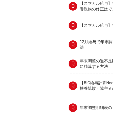
【スマカル給与】
Q
養親族の修正はで
Q
【スマカル給与】
12月給与で年末
Q
法
年末調整の過不足
Q
に精算する方法
【BIG給与計算N
Q
扶養親族・障害者
Q
年末調整明細表の