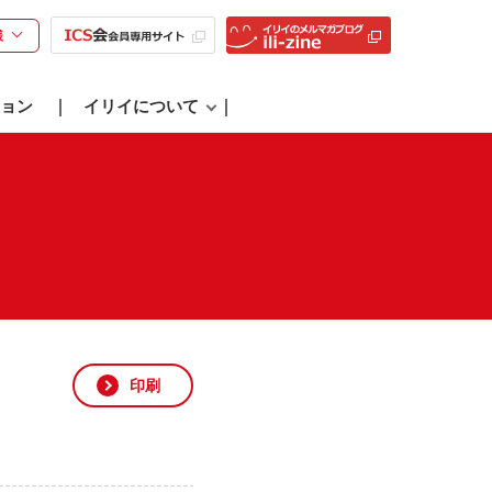
様
ョン
イリイについて
印刷
）