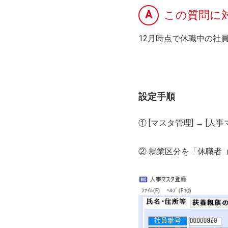
A
この質問に
12月時点で休職中の社
設定手順
① [マスタ管理] → 
② 就業区分を「休職者