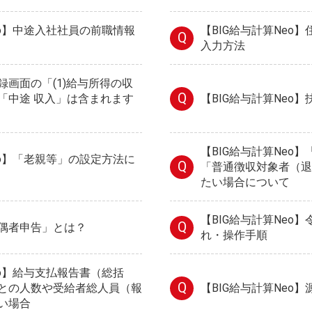
eo】中途入社社員の前職情報
【BIG給与計算Neo
Q
入力方法
録画面の「(1)給与所得の収
Q
「中途 収入」は含まれます
【BIG給与計算Neo
【BIG給与計算Neo
eo】「老親等」の設定方法に
Q
「普通徴収対象者（退
たい場合について
【BIG給与計算Neo
Q
偶者申告」とは？
れ・操作手順
eo】給与支払報告書（総括
Q
との人数や受給者総人員（報
【BIG給与計算Neo
い場合