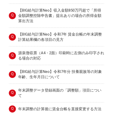
【BIG給与計算Neo】収入金額850万円超で「所得
Q
金額調整控除申告書」提出ありの場合の所得金額
算出方法
【BIG給与計算Neo】令和7年 賃金台帳の年末調整
Q
計算結果欄の各項目の見方
源泉徴収票（A4・2面）印刷時に左側のみ印字され
Q
る場合の対応
【BIG給与計算Neo】令和7年分 扶養親族等の対象
Q
年齢、生年月日について
年末調整データ登録画面の「調整額」項目につい
Q
て
Q
年末調整の計算後に賃金台帳を直接変更する方法