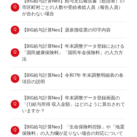
【BIG給与計算Neo】給与支払報告書（総括表）の
Q
市区町村ごとの人数や受給者総人員（報告人員）
が合わない場合
Q
【BIG給与計算Neo】源泉徴収票の印字内容
【BIG給与計算Neo】年末調整データ登録における
Q
「国民健康保険料」「国民年金保険料」の入力方
法
【BIG給与計算Neo】令和7年 年末調整明細表の各
Q
項目の説明
【BIG給与計算Neo】年末調整データ登録画面の
Q
「(1)給与所得 収入金額」はどのように算出されて
いますか？
【BIG給与計算Neo】「生命保険料控除」や「地震
Q
保険料」の入力欄が足りない場合の対応について