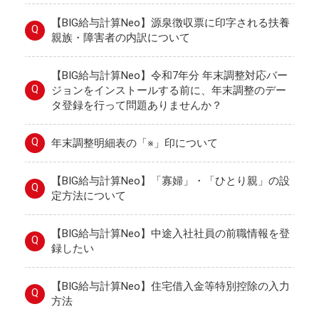
【BIG給与計算Neo】源泉徴収票に印字される扶養
Q
親族・障害者の内訳について
【BIG給与計算Neo】令和7年分 年末調整対応バー
Q
ジョンをインストールする前に、年末調整のデー
タ登録を行って問題ありませんか？
Q
年末調整明細表の「※」印について
【BIG給与計算Neo】「寡婦」・「ひとり親」の設
Q
定方法について
【BIG給与計算Neo】中途入社社員の前職情報を登
Q
録したい
【BIG給与計算Neo】住宅借入金等特別控除の入力
Q
方法