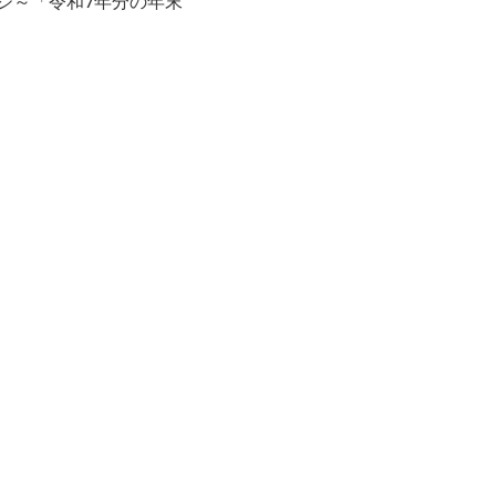
ージ～「令和7年分の年末