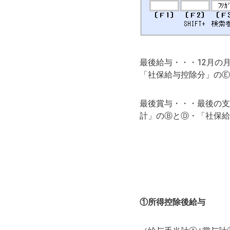
最後給与・・・12月の
「社保給与控除分」のⒺ
最後賞与・・・最後の支
計」のⒷとⒹ・「社保給
①所得控除後給与