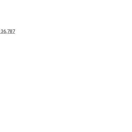
136,787