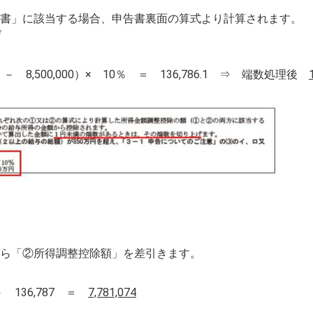
書」に該当する場合、申告書裏面の算式より計算されます。
げ
 － 8,500,000）× 10％ ＝ 136,786.1 ⇒ 端数処理後
ら「②所得調整控除額」を差引きます。
－ 136,787 ＝
7,781,074