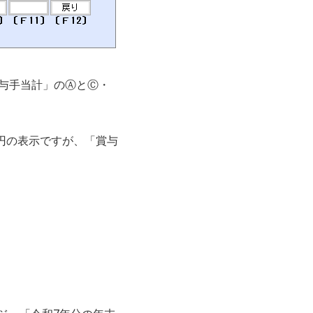
給与手当計」のⒶとⒸ・
円の表示ですが、「賞与