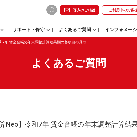
導入のご相談
ご利用中の
お客
サポート・保守
よくあるご質問
インフォメーシ
】令和7年 賃金台帳の年末調整計算結果欄の各項目の見方
よくあるご質問
計算Neo】令和7年 賃金台帳の年末調整計算