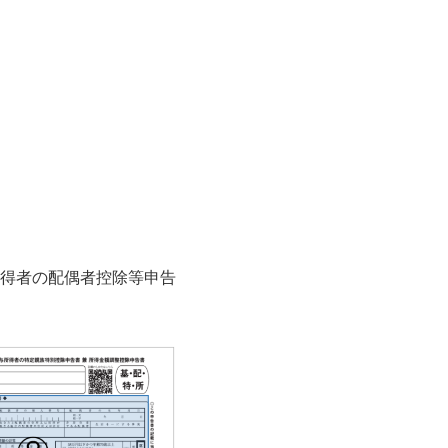
得者の配偶者控除等申告