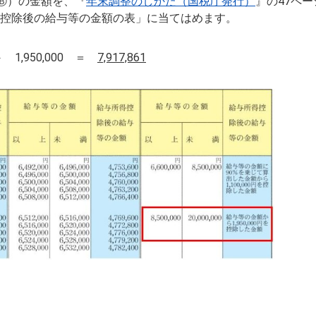
Ⓑ）の金額を、『
年末調整のしかた（国税庁発行）
』の47ペ
控除後の給与等の金額の表」に当てはめます。
－ 1,950,000 ＝
7,917,861