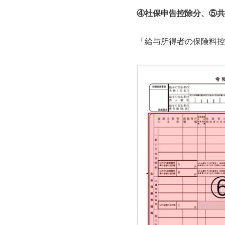
④社保申告控除分、⑤共
「給与所得者の保険料控