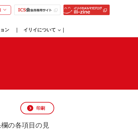
様
ョン
イリイについて
印刷
結果欄の各項目の見