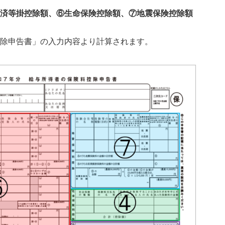
済等掛控除額、⑥生命保険控除額、⑦地震保険控除額
除申告書」の入力内容より計算されます。