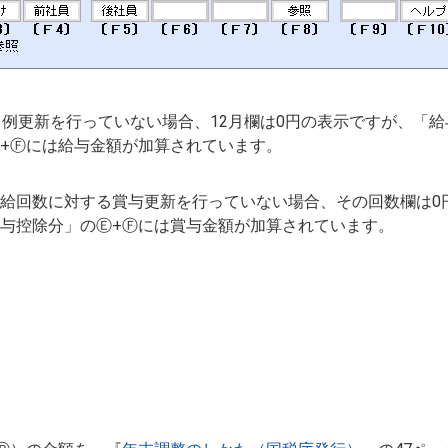
月例更新を行っていない場合、12月欄は0円の表示ですが、「
+Ⓕには給与金額が加算されています。
給回数に対する賞与更新を行っていない場合、その回数欄は0
与控除分」のⒺ+Ⓕには賞与金額が加算されています。